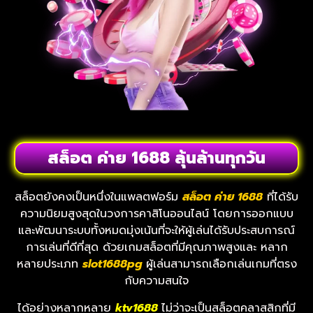
สล็อต ค่าย 1688 ลุ้นล้านทุกวัน
สล็อตยังคงเป็นหนึ่งในแพลตฟอร์ม
สล็อต ค่าย 1688
ที่ได้รับ
ความนิยมสูงสุดในวงการคาสิโนออนไลน์ โดยการออกแบบ
และพัฒนาระบบทั้งหมดมุ่งเน้นที่จะให้ผู้เล่นได้รับประสบการณ์
การเล่นที่ดีที่สุด ด้วยเกมสล็อตที่มีคุณภาพสูงและ หลาก
หลายประเภท
slot1688pg
ผู้เล่นสามารถเลือกเล่นเกมที่ตรง
กับความสนใจ
ได้อย่างหลากหลาย
ktv1688
ไม่ว่าจะเป็นสล็อตคลาสสิกที่มี