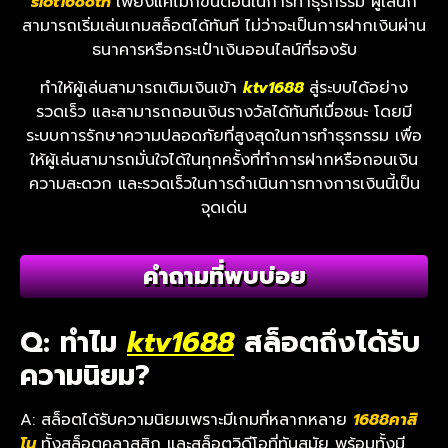
slot1688th
เพียงแค่ไม่กี่ขั้นตอนในการทำธุรกรรม ผู้เล่นก็
สามารถเริ่มเล่นเกมสล็อตได้ทันที ไม่ว่าจะเป็นการฝากเงินผ่าน
ธนาคารหรือกระเป๋าเงินออนไลน์ที่รองรับ
ทำให้ผู้เล่นสามารถเติมเงินเข้า
ktv1688
สู่ระบบได้อย่าง
รวดเร็ว และสามารถถอนเงินรางวัลได้ทันทีเมื่อชนะ โดยมี
ระบบการรักษาความปลอดภัยที่สูงสุดในการทำธุรกรรม เพื่อ
ให้ผู้เล่นสามารถมั่นใจได้ในทุกครั้งที่ทำการฝากหรือถอนเงิน
ความสะดวก และรวดเร็วในการดำเนินการทางการเงินนี้เป็น
จุดเด่น
คำถามที่พบบ่อย
Q: ทำไม
ktv1688
สล็อตถึงได้รับ
ความนิยม?
A: สล็อตได้รับความนิยมเพราะมีเกมที่หลากหลาย
1688
คาสิ
โน
ทั้งสล็อตคลาสสิก และสล็อตวิดีโอที่ทันสมัย พร้อมทั้งมี