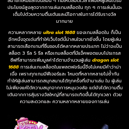
สมาชิกใหม่และโบนัสอื่น ๆ ที่มีให้ตลอดเวลาเพื่อให้ผู้เล่นได้รับ
ประโยชน์สูงสุดจากการเล่นเกมสล็อตใน ทุก ๆ การเล่นนั้นจะ
เต็มไปด้วยความตื่นเต้นและมีโอกาสในการได้รับรางวัล
มากมาย
ความหลากหลาย
ultra slot 1688
ของเกมสล็อตใน ก็เป็น
อีกหนึ่งจุดเด่นที่ทำให้เว็บไซต์นี้น่าสนใจมากยิ่งขึ้น โดยผู้เล่น
สามารถเลือกเกมที่ชื่นชอบได้หลากหลายประเภท ไม่ว่าจะเป็น
สล็อต 3 รีล 5 รีล หรือเกมสล็อตที่มีแจ็คพอตแบบโปรเกรส
ซีฟที่สามารถเพิ่มมูลค่าได้ตามจำนวนผู้เล่น
dragon slot
1688
การเล่นเกมสล็อตในแพลตฟอร์มนี้จึงไม่เคยมีคำว่าน่า
เบื่อ เพราะทุกเกมมีฟีเจอร์และ โหมดที่หลากหลายไม่ซ้ำกัน
ทำให้ผู้เล่นสามารถสนุกสนานได้ทุกครั้งที่เข้ามาเล่น ใน ผู้เล่น
ไม่เพียงแค่ได้ความสนุกจากการหมุนวงล้อ แต่ยังได้ความตื่น
เต้นจากการลุ้นรางวัลใหญ่ที่สามารถเกิดขึ้นได้ทุกเวลา ด้วย
ความสะดวกและ ความหลากหลายของการเล่น