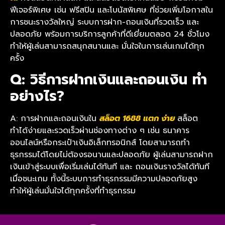
ฟีเจอร์พิเศษ เช่น ฟรีสปิน และโบนัสพิเศษ ที่ช่วยเพิ่มโอกาสใน
การชนะรางวัลใหญ่ ระบบการฝาก-ถอนเงินที่รวดเร็ว และ
ปลอดภัย พร้อมการบริการลูกค้าที่ดีเยี่ยมตลอด 24 ชั่วโมง
ทำให้ผู้เล่นสามารถสนุกสนานและ มั่นใจในการเล่นเกมได้ทุก
ครั้ง
Q: วิธีการฝากเงินและถอนเงิน ทำ
อย่างไร?
A: การฝากและถอนเงินใน
สล็อต 1688
แตก ง่าย
สล็อต
ทำได้ง่ายและรวดเร็วผ่านช่องทางต่าง ๆ เช่น ธนาคาร
ออนไลน์หรือกระเป๋าเงินอิเล็กทรอนิกส์ โดยสามารถทำ
ธุรกรรมได้โดยไม่ต้องรอนานและปลอดภัย ผู้เล่นสามารถฝาก
เงินเข้าสู่ระบบเพื่อเริ่มเล่นได้ทันที และ ถอนเงินรางวัลได้ทันที
เมื่อชนะเกม ทั้งนี้ระบบการทำธุรกรรมมีความปลอดภัยสูง
ทำให้ผู้เล่นมั่นใจได้ทุกครั้งที่ทำธุรกรรม