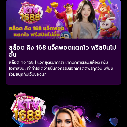
สล็อต คิง 168 แจ็คพอตแตกไว ฟรีสปินไม่
อั้น
สล็อต คิง 168 | แจกสูตรบาคาร่า เทคนิคการเล่นสล็อต เพิ่ม
โอกาสชนะ ทำกำไรได้ง่ายขึ้นกิจกรรมแจกเครดิตฟรีทุกวัน เพียง
ร่วมสนุกกับเว็บของเรา