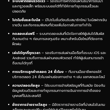
ระบบฝากถอนรวดเร็ว
– รองรับการฝากถอนผ่านธนาคารชั้นนำ
และทรูวอลเล็ท พร้อมระบบออโต้ที่ทำให้การทำธุรกรรมเร็วและ
ปลอดภัย
โปรโมชั่นและโบนัส
– มีโปรโมชั่นต้อนรับสมาชิกใหม่ โบนัสฝากเงิน
รายวัน และกิจกรรมพิเศษที่ช่วยเพิ่มโอกาสในการทำกำไร
ทดลองเล่นฟรี
– ระบบทดลองเล่นที่เปิดโอกาสให้ผู้เล่นได้สัมผัส
กับเกมต่าง ๆ ก่อนการลงทุนจริง เหมาะสำหรับมือใหม่ที่ต้องการ
ฝึกฝน
เล่นได้ทุกที่ทุกเวลา
– รองรับการเล่นผ่านมือถือทั้งระบบ iOS และ
Android รวมถึงการเล่นผ่านคอมพิวเตอร์ ทำให้ผู้เล่นสามารถเข้า
ถึงเกมได้ทุกที่
การบริการลูกค้าตลอด 24 ชั่วโมง
– ทีมงานมืออาชีพคอยให้
บริการตลอด 24 ชั่วโมงผ่านช่องทางต่าง ๆ เช่น แชทสดและไลน์
ความปลอดภัยสูง
– ใช้ระบบการเข้ารหัสข้อมูลที่ทันสมัย ป้องกัน
ข้อมูลส่วนตัวและการทำธุรกรรมทางการเงินจากการเข้าถึงของ
บุคคลที่ไม่ประสงค์ดี
อัตราการจ่ายรางวัลสูง
– มีอัตราการจ่ายรางวัลที่น่าสนใจในเกม
สล็อตและเกมคาสิโน ช่วยให้ผู้เล่นมีโอกาสทำกำไรสูง