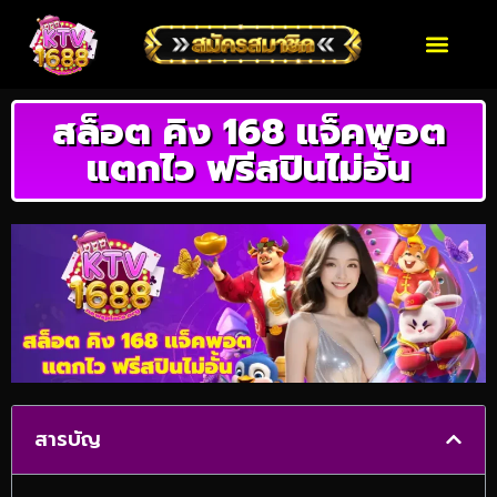
เข้าสู่ระบบ
สล็อต คิง 168 แจ็คพอต
แตกไว ฟรีสปินไม่อั้น
สารบัญ