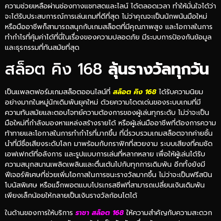
ความช่วยเหลือผ่านช่องทางแชทสดและไลน์ ได้ตลอดเวลา ทำให้มั่นใจได้ว่า
จะได้รับประสบการณ์การเล่นเกมที่ดีที่สุด ไม่ว่าคุณจะเป็นนักพนันมือใหม่
หรือมืออาชีพก็สามารถสนุกกับเกมสล็อตที่มีคุณภาพสูง และโอกาสในการ
ทำกำไรที่คุ้มค่าได้ที่นี่ในเรื่องของความปลอดภัย มีระบบการป้องกันข้อมูล
และธุรกรรมที่ทันสมัยที่สุด
สล็อต คิง 168
ลุ้นรางวัลทุกวัน
เป็นแพลตฟอร์มเกมสล็อตออนไลน์ที่
สล็อต คิง 168
ได้รับความนิยม
อย่างมากในหมู่นักเดิมพันยุคใหม่ ด้วยความโดดเด่นของระบบเกมที่มี
ความทันสมัยและตอบโจทย์ความต้องการของผู้เล่นทุกระดับ ไม่ว่าจะเป็น
มือใหม่ที่กำลังมองหาแหล่งสร้างรายได้ หรือผู้เล่นมืออาชีพที่ต้องการความ
ท้าทายและโอกาสในการทำกำไรที่มากขึ้น ที่นี่รวบรวมเกมสล็อตจากค่ายชั้น
นำที่มีชื่อเสียงระดับโลก มาพร้อมกับกราฟิกที่สวยงาม ระบบเสียงที่คมชัด
เอฟเฟกต์ที่อลังการ และรูปแบบการเล่นที่หลากหลาย เพื่อให้ผู้เล่นได้รับ
ความสนุกสนานเพลิดเพลินและตื่นเต้นไปกับทุกการเดิมพัน อีกทั้งยังมี
ฟีเจอร์พิเศษที่ช่วยเพิ่มโอกาสในการชนะรางวัลมากขึ้น ไม่ว่าจะเป็นฟรีสปิน
โบนัสพิเศษ หรือแจ็กพอตแบบโปรเกรสซีฟที่สามารถเปลี่ยนเงินเดิมพัน
เพียงเล็กน้อยให้กลายเป็นเงินรางวัลก้อนโตได้
ในด้านของการให้บริการ
ราชา สล็อต 168
ให้ความสำคัญกับความสะดวก