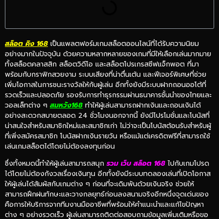
สล็อต คิง 168
เป็นแพลตฟอร์มเกมสล็อตออนไลน์ที่ได้รับความนิยม
อย่างมากในปัจจุบัน ด้วยความหลากหลายของเกมที่มีให้เลือกเล่นมากมาย
ทั้งสล็อตคลาสสิก สล็อตวิดีโอ และสล็อตโปรเกรสซีฟแจ็กพอต ที่มา
พร้อมกับกราฟิกสวยงาม ระบบเสียงที่น่าตื่นเต้น และฟีเจอร์พิเศษที่ช่วย
เพิ่มโอกาสในการชนะรางวัลให้กับผู้เล่น อีกทั้งยังมีระบบฝากถอนออโต้ที่
รวดเร็วและปลอดภัย รองรับการทำธุรกรรมผ่านธนาคารชั้นนำของไทยและ
วอลเล็ทต่าง ๆ
สมหวัง168
ทำให้ผู้เล่นสามารถฝากเงินและถอนเงินได้
อย่างสะดวกสบายตลอด 24 ชั่วโมงนอกจากนี้ ยังมีโปรโมชั่นและโบนัสที่
น่าสนใจสำหรับสมาชิกใหม่และสมาชิกเก่า ไม่ว่าจะเป็นโบนัสต้อนรับสำหรับผู้
ที่เพิ่งสมัครสมาชิก โบนัสฝากเงินรายวัน หรือแม้แต่เครดิตฟรีที่สามารถใช้
เล่นเกมสล็อตได้โดยไม่ต้องลงทุนก่อน
ซึ่งทั้งหมดนี้ทำให้ผู้เล่นสามารถสนุก
รวม เว็บ สล็อต 168
ไปกับเกมโปรด
ได้โดยไม่ต้องกังวลเรื่องเงินทุน อีกทั้งยังมีระบบทดลองเล่นที่เปิดโอกาส
ให้ผู้เล่นได้สัมผัสกับเกมต่าง ๆ ก่อนที่จะเดิมพันด้วยเงินจริง ช่วยให้
สามารถฝึกฝนทักษะและวางกลยุทธ์ก่อนลงสนามจริงอีกหนึ่งจุดเด่นของ
คือการให้บริการจากทีมงานมืออาชีพที่พร้อมให้คำแนะนำและแก้ไขปัญหา
ต่าง ๆ อย่างรวดเร็ว ผู้เล่นสามารถติดต่อสอบถามข้อมูลเพิ่มเติมหรือขอ